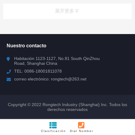
展开更多
todas las categorias
Nuestro contacto
IGBT
Habitación 1123-1127, No.81 South QinZhou
Road, Shanghai China
Mosfet
TEL: 0086-18001811078
correo electrónico: rongtech@263.net
diodo FRD
SiC y GaN
Copyright © 2022 Rongtech Industry (Shanghai) Inc. Todos los
derechos reservados
tiristor
Módulo rectificador
Clasificación
Dial Number