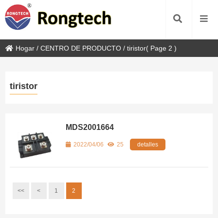
Hogar
/
CENTRO DE PRODUCTO
/
tiristor
( Page 2 )
tiristor
MDS2001664
2022/04/06
25
detalles
<<
<
1
2